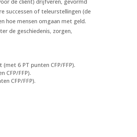
voor de cliënt) drijfveren, gevormd
e successen of teleurstellingen (de
palen hoe mensen omgaan met geld.
er de geschiedenis, zorgen,
t (met 6 PT punten CFP/FFP).
en CFP/FFP).
ten CFP/FFP).