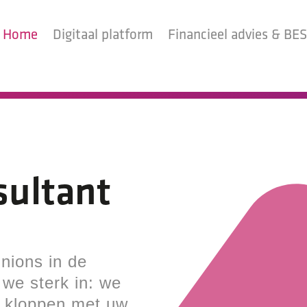
Home
Digitaal platform
Financieel advies & B
sultant
nions in de
 we sterk in: we
 kloppen met uw