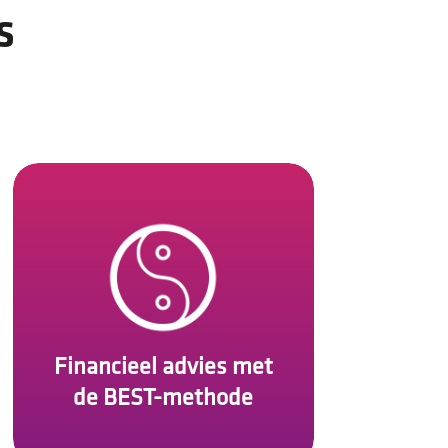
s
Financieel advies met
de BEST-methode
Met de BEST-methodiek komt
u heel snel achter de
geschiedenis, zorgen,
Financieel advies met
overtuigingen, en wensen van
de BEST-methode
de klant.